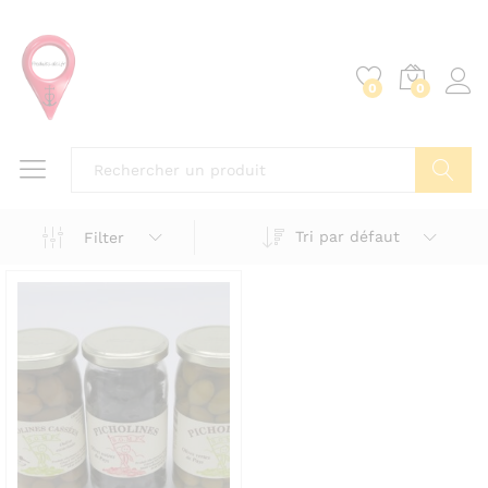
0
0
Tri par défaut
Filter