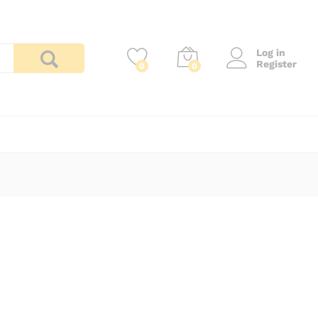
Log in
Register
0
0