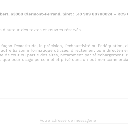
ubert, 63000 Clermont-Ferrand, Siret : 510 909 80700024 – RCS
s d’auteur des textes et œuvres réservés.
façon l’exactitude, la précision, l’exhaustivité ou l’adéquation, d
autre liaison informatique utilisée, directement ou indirectement
sage de tout ou partie des sites, notamment par téléchargement, 
ns que pour usage personnel et privé dans un but non commercial
Votre adresse de messagerie