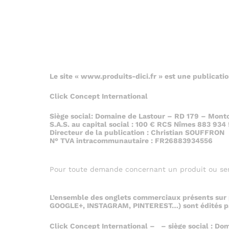
Le site « www.produits-dici.fr » est une publicatio
Click Concept International
Siège social: Domaine de Lastour –
RD 179 – Mont
S.A.S. au capital social : 100 € RCS Nîmes
883 934 
Directeur de la publication :
Christian SOUFFRON
N° TVA intracommunautaire :
FR26883934556
Pour toute demande concernant un produit ou serv
L’ensemble des onglets commerciaux présents sur pr
GOOGLE+, INSTAGRAM, PINTEREST…) sont édités p
Click Concept International –
– siège social : D