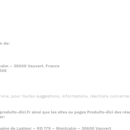
n de:
calm –
30600 Vauvert. France
556
ice, pour toutes suggestions, informations, réactions concernan
oduits-dici.fr ainsi que l
es sites ou pages Produits-dici des r
ar:
omaine de Lastour – RD 179 – Montcalm – 30600 Vauvert