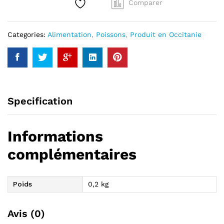
Comparer
et
Anchois
de
Categories:
Alimentation
,
Poissons
,
Produit en Occitanie
Collioure
au
sel
quantity
Specification
Informations
complémentaires
Poids
0,2 kg
Avis (0)