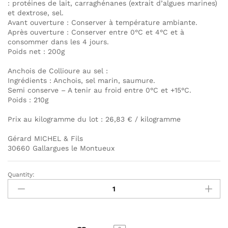
: protéines de lait, carraghénanes (extrait d’algues marines)
et dextrose, sel.
Avant ouverture : Conserver à température ambiante.
Après ouverture : Conserver entre 0°C et 4°C et à
consommer dans les 4 jours.
Poids net : 200g
Anchois de Collioure au sel :
Ingrédients : Anchois, sel marin, saumure.
Semi conserve – A tenir au froid entre 0°C et +15°C.
Poids : 210g
Prix au kilogramme du lot : 26,83 € / kilogramme
Gérard MICHEL & Fils
30660 Gallargues le Montueux
Quantity:
Lot
:
Brandade
de
morue